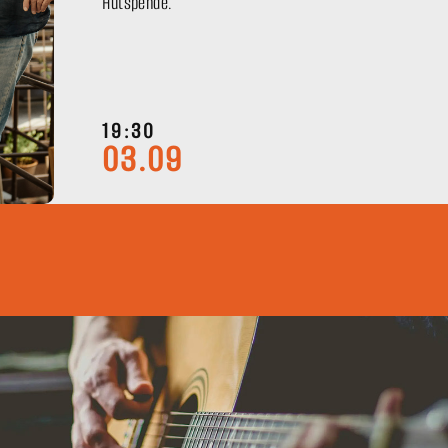
Hutspende.
19:30
03.09